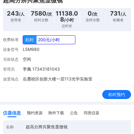
超高分辨共聚焦显微镜
243
7580
11138.0
0
731
/人
/次
/次
/人
8
/小时
使用者
机时次数
送样次数
收藏者
总时长
收费标准
机时
200元/小时
LSM980
设备型号
空闲
当前状态
李佩 17343181043
管理员
岳麓校区创新大楼一层113光学实验室
放置地点
机时预约
仪器信息
预约资源
附件下载
公告
同类仪器
超高分辨共聚焦显微镜
名称