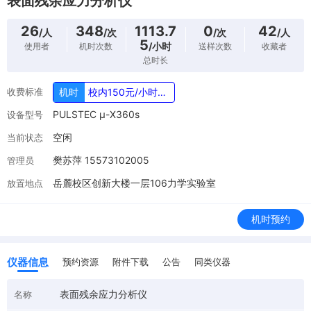
表面残余应力分析仪
26
348
1113.7
0
42
/人
/次
/次
/人
5
/小时
使用者
机时次数
送样次数
收藏者
总时长
收费标准
机时
校内150元/小时，校外150元/样（1点）
PULSTEC μ-X360s
设备型号
空闲
当前状态
樊苏萍 15573102005
管理员
岳麓校区创新大楼一层106力学实验室
放置地点
机时预约
仪器信息
预约资源
附件下载
公告
同类仪器
表面残余应力分析仪
名称