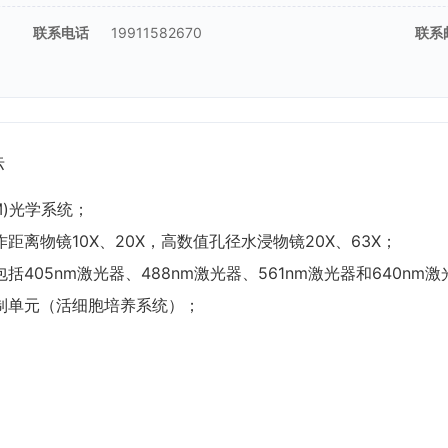
联系电话
19911582670
联系
标
TM)光学系统；
距离物镜10X、20X，高数值孔径水浸物镜20X、63X；
括405nm激光器、488nm激光器、561nm激光器和640nm
控制单元（活细胞培养系统）；