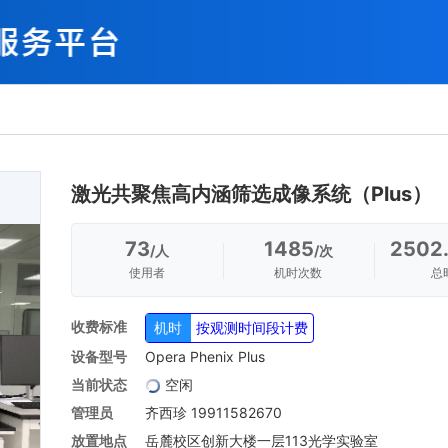
激光共聚焦高内涵筛选成像系统（Plus）
73
1485
2502
/人
/次
使用者
机时次数
总
收费标准
机时
按观测时间段计费
设备型号
Opera Phenix Plus
当前状态
空闲
管理员
齐西珍 19911582670
放置地点
岳麓校区创新大楼一层113光学实验室