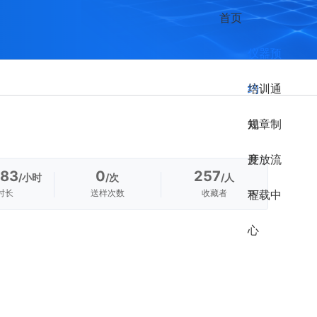
首页
仪器预
约
培训通
知
规章制
度
开放流
.83
0
257
/小时
/次
/人
时长
送样次数
收藏者
程
下载中
心