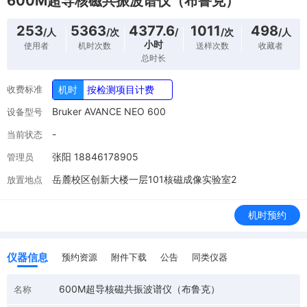
600M超导核磁共振波谱仪（布鲁克）
253
5363
4377.6
1011
498
/人
/次
/
/次
/人
小时
使用者
机时次数
送样次数
收藏者
总时长
收费标准
机时
按检测项目计费
Bruker AVANCE NEO 600
设备型号
-
当前状态
张阳 18846178905
管理员
岳麓校区创新大楼一层101核磁成像实验室2
放置地点
机时预约
仪器信息
预约资源
附件下载
公告
同类仪器
600M超导核磁共振波谱仪（布鲁克）
名称