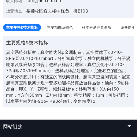
taoli@hnu.edu.cn
联系邮箱
岳麓校区逸夫楼中栋负一楼B103
放置地点
主要规格&技术指标
主要功能及特色
样本检测注意事项
设备使用
主要规格&技术指标
真空系统分析室：真空腔为纯μ金属制造，真空度优于7.0×10-
8Pa(即7.0×10-10 mbar)；分析室真空泵：独立的机械泵，分子涡
轮泵及钛升华泵组合；进样及样品处理室：真空度优于7.0×10-
7Pa(即7.0×10-9 mbar)；进样及样品处理室：完全独立的腔室，
不与分析腔共用；有独立的闸板阀设计。超高真空监测装置：配置
超高真空阴极离子规一套多功能样品停放台样品台：轴向：5轴样
品台，即X、Y、Z移动、倾斜及旋转；移动范围：X方向150
mm，Y方向30mm，Z方向18mm；移动精度：1μm；倾斜范围：
以水平方向为轴-90o~ +90o倾斜，变角精度1o
网站链接