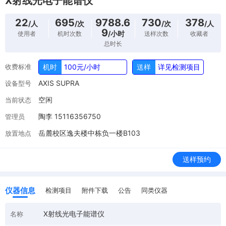
X射线光电子能谱仪
22
695
9788.6
730
378
/人
/次
/次
/人
9
/小时
使用者
机时次数
送样次数
收藏者
总时长
收费标准
机时
100元/小时
送样
详见检测项目
AXIS SUPRA
设备型号
空闲
当前状态
陶李 15116356750
管理员
岳麓校区逸夫楼中栋负一楼B103
放置地点
送样预约
仪器信息
检测项目
附件下载
公告
同类仪器
X射线光电子能谱仪
名称