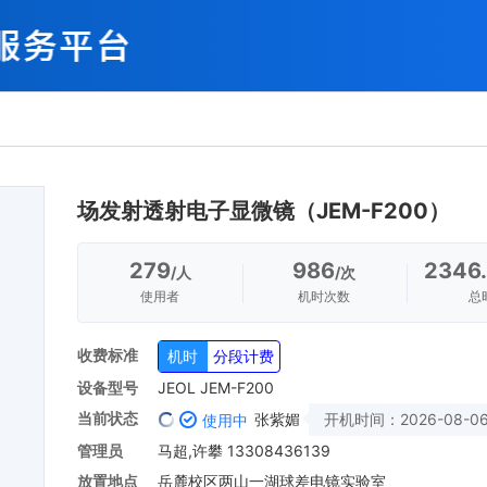
场发射透射电子显微镜（JEM-F200）
279
986
2346
/人
/次
使用者
机时次数
总
收费标准
机时
分段计费
设备型号
JEOL JEM-F200
当前状态
张紫媚
开机时间：
2026-08-06
使用中
管理员
马超,许攀 13308436139
放置地点
岳麓校区两山一湖球差电镜实验室