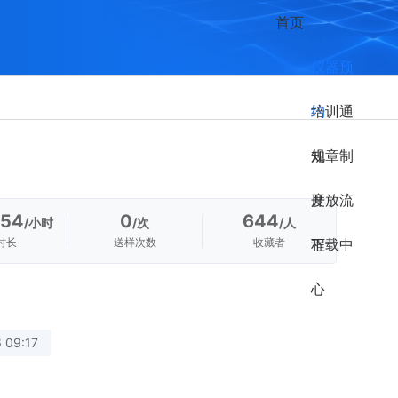
首页
仪器预
约
培训通
知
规章制
度
开放流
.54
0
644
/小时
/次
/人
时长
送样次数
收藏者
程
下载中
心
 09:17