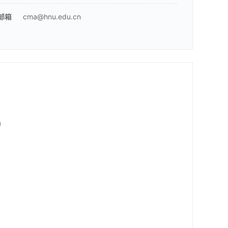
邮箱
cma@hnu.edu.cn
m